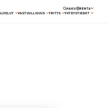
HAKU
RENTA
ALVELUT
VASTUULLISUUS
YRITYS
YHTEYSTIEDOT