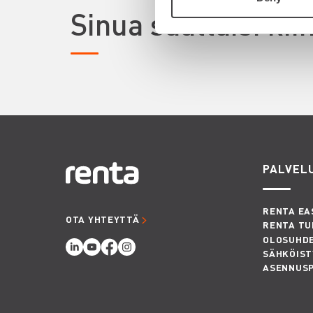
Sinua saattaisi ki
PALVEL
RENTA EA
OTA YHTEYTTÄ
RENTA TU
OLOSUHD
SÄHKÖIST
ASENNUS