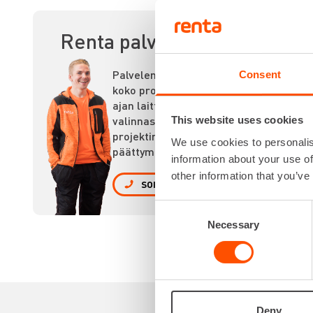
TA
Renta palvelee
Palvelemme
Consent
koko prosessin
ajan laitteiden
valinnasta
This website uses cookies
projektin
We use cookies to personalis
päättymiseen.
information about your use of
other information that you’ve
SOITA
Consent
Necessary
Selection
Deny