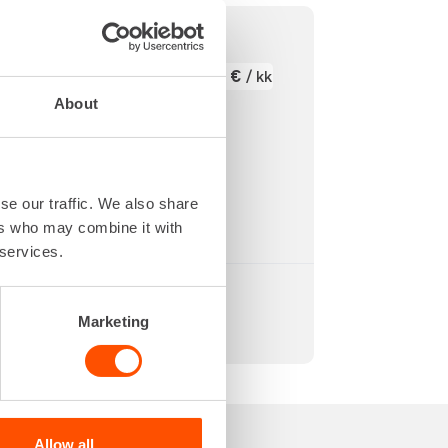
00 mm
771,75 €
/ kk
Kuukausi
30 mm
About
Alv 0 %
isää
750 kg
00 mm
se our traffic. We also share
ers who may combine it with
 services.
Marketing
Allow all