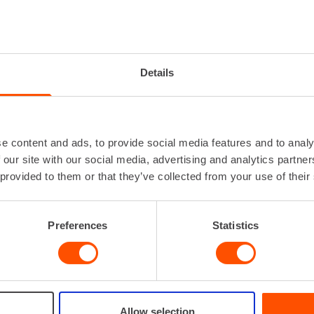
UKOVAUNU
Korkeus
30
Leveys
23
Details
Lisätiedot
Lue l
Paino
Pituus
47
e content and ads, to provide social media features and to analy
 our site with our social media, advertising and analytics partn
 provided to them or that they’ve collected from your use of their
VUOKRAA
Preferences
Statistics
Allow selection