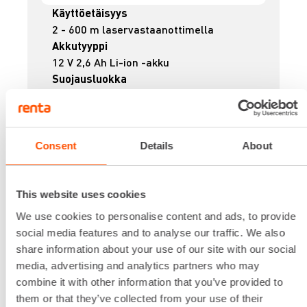
Käyttöetäisyys
2 - 600 m laservastaanottimella
Akkutyyppi
12 V 2,6 Ah Li-ion -akku
Suojausluokka
IP66
Itsetasausalue
± 5 ° huoneenlämmössä
Käyttöaika
Consent
Details
About
max. 16 h
Lataa lisää
This website uses cookies
48,24 €
/ pv
Ensimmäinen pv
38,59 €
/ pv
We use cookies to personalise content and ads, to provide
Seuraavat pv
?
social media features and to analyse our traffic. We also
529,20 €
/ kk
Kuukausi
share information about your use of our site with our social
Alv 0 %
media, advertising and analytics partners who may
combine it with other information that you’ve provided to
VUOKRAA
them or that they’ve collected from your use of their