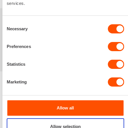
services.
Sinua saattaisi
Consent
Necessary
Selection
kiinnostaa myös
Preferences
Statistics
Marketing
Renta palvelee
Allow all
Palvelemme koko
prosessin ajan laitteiden
valinnasta projektin
Allow selection