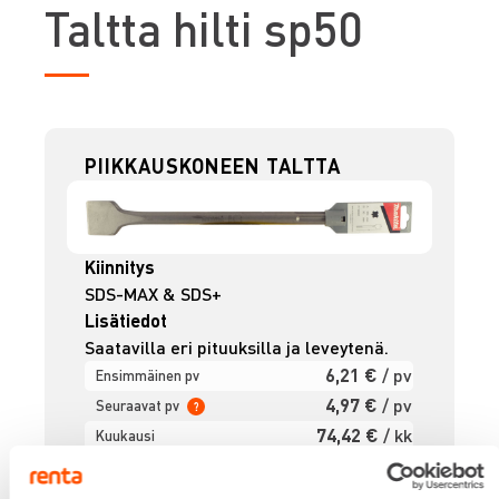
T
altta hilti sp50
PIIKKAUSKONEEN TALTTA
Kiinnitys
SDS-MAX & SDS+
Lisätiedot
Saatavilla eri pituuksilla ja leveytenä.
6,21 €
/ pv
Ensimmäinen pv
4,97 €
/ pv
Seuraavat pv
?
74,42 €
/ kk
Kuukausi
Alv 0 %