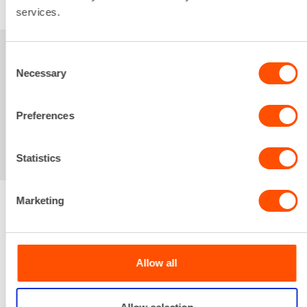
services.
Consent
Sinua saattaisi
Necessary
Selection
kiinnostaa myös
Preferences
Statistics
Marketing
Renta palvelee
Allow all
Palvelemme koko
prosessin ajan laitteiden
valinnasta projektin