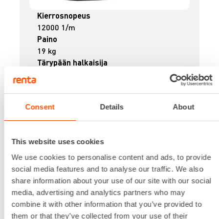
Kierrosnopeus
12000 1/m
Paino
19 kg
Tärypään halkaisija
59 mm
Tärypään pituus
360 mm
Consent
Details
About
Täryvoima
5400 N
Lataa lisää
This website uses cookies
35,84 €
/ pv
Ensimmäinen pv
We use cookies to personalise content and ads, to provide
28,67 €
/ pv
Seuraavat pv
?
social media features and to analyse our traffic. We also
439,90 €
/ kk
Kuukausi
share information about your use of our site with our social
Alv 0 %
media, advertising and analytics partners who may
combine it with other information that you’ve provided to
VUOKRAA
them or that they’ve collected from your use of their