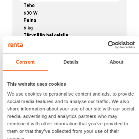
Teho
600 W
Paino
6 kg
Tärypään halkaisija
Saatavilla 28 mm ja 38 mm.
Tärypään pituus
1,5 m
Consent
Details
About
Virta
230 V
26,19 €
/ pv
Ensimmäinen pv
This website uses cookies
20,95 €
/ pv
Seuraavat pv
?
We use cookies to personalise content and ads, to provide
297,68 €
/ kk
Kuukausi
social media features and to analyse our traffic. We also
Alv 0 %
share information about your use of our site with our social
media, advertising and analytics partners who may
VUOKRAA
combine it with other information that you’ve provided to
them or that they’ve collected from your use of their
services.