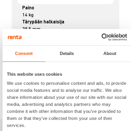
Paino
14 kg
Tärypään halkaisija
38.5 mm
Tärypään pituus
370 mm
Täryvoima
Consent
Details
About
1500 N
35,84 €
/ pv
Ensimmäinen pv
28,67 €
/ pv
Seuraavat pv
?
This website uses cookies
439,90 €
/ kk
Kuukausi
We use cookies to personalise content and ads, to provide
Alv 0 %
social media features and to analyse our traffic. We also
share information about your use of our site with our social
VUOKRAA
media, advertising and analytics partners who may
combine it with other information that you’ve provided to
them or that they’ve collected from your use of their
services.