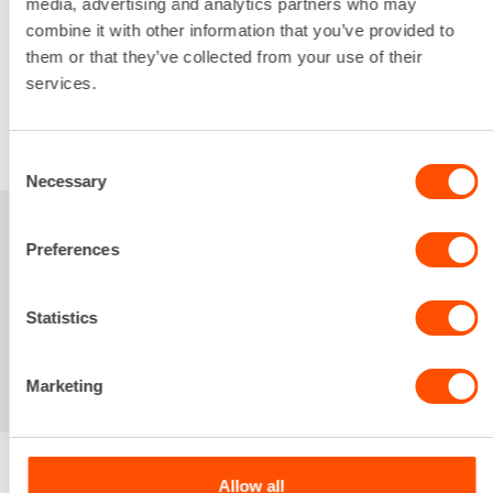
media, advertising and analytics partners who may
13,23 €
/ pv
Seuraavat pv
?
combine it with other information that you’ve provided to
197,35 €
/ kk
Kuukausi
them or that they’ve collected from your use of their
Alv 0 %
services.
VUOKRAA
Consent
Necessary
Selection
Sinua saattaisi
Preferences
kiinnostaa myös
Statistics
Marketing
Allow all