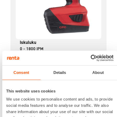
Iskuluku
0 - 1800 IPM
Jännite
18 V
Kierrosluku
Consent
Details
About
0 - 1800 RPM
Paino akulla
3,6 kg
This website uses cookies
Vääntövoima
1000 Nm
We use cookies to personalise content and ads, to provide
Lataa lisää
social media features and to analyse our traffic. We also
share information about your use of our site with our social
16,54 €
/ pv
Ensimmäinen pv