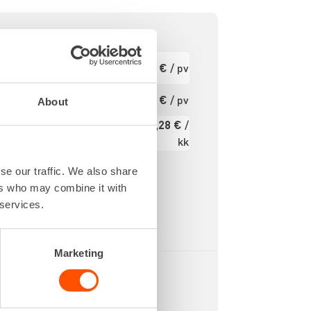
6 mm:n
Ensimmäinen
46,86 €
/ pv
pv
jateräs
3
Seuraavat pv
37,49 €
/ pv
About
?
562,28 €
/
18 mm
Kuukausi
kk
93 mm
0,8 mm
Alv 0 %
se our traffic. We also share
ers who may combine it with
 services.
Marketing