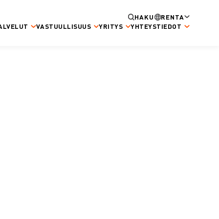
HAKU
RENTA
ALVELUT
VASTUULLISUUS
YRITYS
YHTEYSTIEDOT