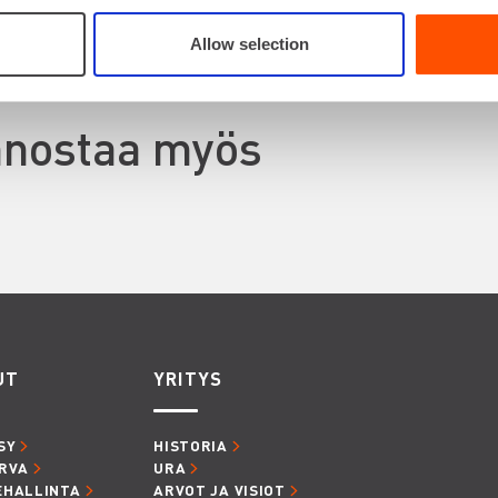
Allow selection
innostaa myös
UT
YRITYS
SY
HISTORIA
RVA
URA
EHALLINTA
ARVOT JA VISIOT