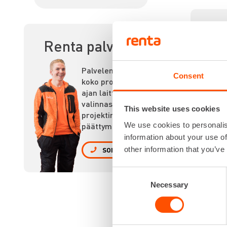
RA
Renta palvelee
Palvelemme
Consent
koko prosessin
ajan laitteiden
valinnasta
This website uses cookies
projektin
päättymiseen.
We use cookies to personalis
information about your use of
other information that you’ve
SOITA
Consent
Necessary
Selection