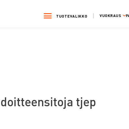
VUOKRAUS
P
TUOTEVALIKKO
doitteensitoja tjep