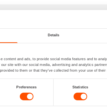
UDOITTEENSITOJA, AKKUKÄYTTÖINEN
Kapasiteetti teräs
2 x 1
har
Kierrosta sidontaa
Details
kohden
Korkeus
3
Leveys
Lisätiedot
Lankamitta 
e content and ads, to provide social media features and to analy
Lataa lisää
 our site with our social media, advertising and analytics partn
 provided to them or that they’ve collected from your use of their
Preferences
Statistics
VUOKRAA