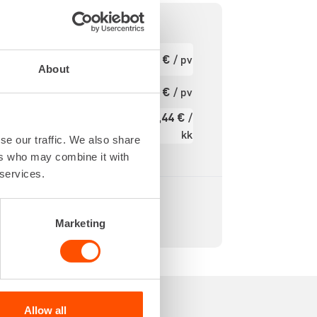
paristo
Ensimmäinen
34,45 €
/ pv
pv
17 h
About
- 55 °C
Seuraavat pv
27,56 €
/ pv
?
413,44 €
/
isää
Kuukausi
kk
se our traffic. We also share
Alv 0 %
ers who may combine it with
 services.
Marketing
Allow all