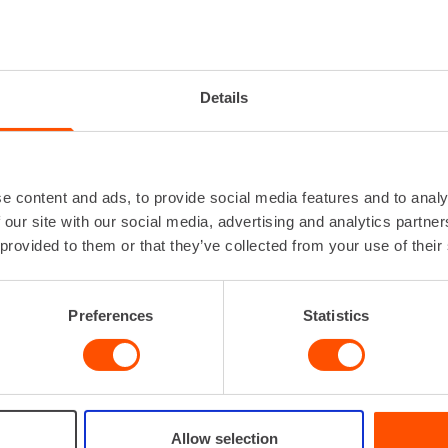
RAUSKOHDISTIN, LÄHETIN JA VASTAANOTIN
Akkutyyppi
9 V 
Käyttöaika
Details
Käyttölämpötila-
-20 
alue
Lisätiedot
Lue l
e content and ads, to provide social media features and to analy
 our site with our social media, advertising and analytics partn
 provided to them or that they’ve collected from your use of their
VUOKRAA
Preferences
Statistics
Allow selection