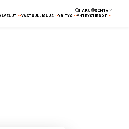
HAKU
RENTA
ALVELUT
VASTUULLISUUS
YRITYS
YHTEYSTIEDOT