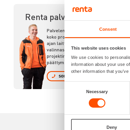
PO
Renta palvelee
Consent
Palvelemme
koko prosessin
ajan laitteiden
This website uses cookies
valinnasta
projektin
We use cookies to personalis
päättymiseen.
information about your use of
other information that you’ve
SOITA
Consent
Necessary
Selection
Deny