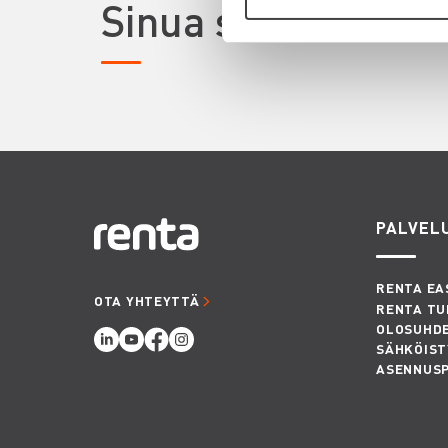
Sinua saattaisi ki
PALVEL
RENTA EA
OTA YHTEYTTÄ
RENTA TU
OLOSUHD
SÄHKÖIST
ASENNUS