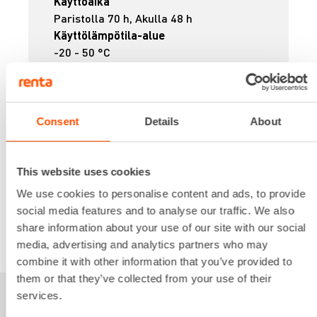
Käyttöaika
Paristolla 70 h, Akulla 48 h
Käyttölämpötila-alue
-20 - 50 °C
Paino
3,8 kg
Tarkkuus
±0.5 mm arvossa 10 m
Consent
Details
About
81,31 €
/ pv
Ensimmäinen pv
65,05 €
/ pv
Seuraavat pv
?
This website uses cookies
986,74 €
/ kk
Kuukausi
We use cookies to personalise content and ads, to provide
Alv 0 %
social media features and to analyse our traffic. We also
share information about your use of our site with our social
VUOKRAA
media, advertising and analytics partners who may
combine it with other information that you’ve provided to
them or that they’ve collected from your use of their
services.