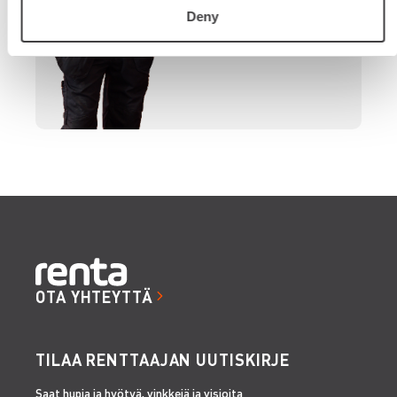
Deny
OTA YHTEYTTÄ
TILAA RENTTAAJAN UUTISKIRJE
Saat hupia ja hyötyä, vinkkejä ja visioita