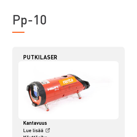
P
p-10
PUTKILASER
Kantavuus
Lue lisää