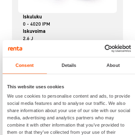
Iskuluku
0 - 4020 IPM
Iskuvoima
2,6 J
Kiinnitys
SDS PLUS
Ottoteho
Consent
Details
About
720 W
Paino
3,4 kg
This website uses cookies
16,54 €
/ pv
Ensimmäinen pv
We use cookies to personalise content and ads, to provide
13,23 €
/ pv
Seuraavat pv
?
social media features and to analyse our traffic. We also
208,37 €
/ kk
Kuukausi
share information about your use of our site with our social
Alv 0 %
media, advertising and analytics partners who may
combine it with other information that you’ve provided to
VUOKRAA
them or that they’ve collected from your use of their