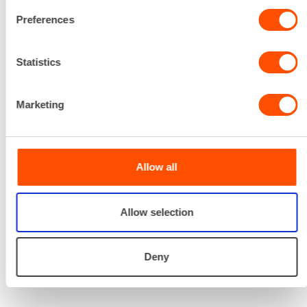
Renta palvelee
Preferences
Palvelemme koko
Statistics
prosessin ajan laitteiden
valinnasta projektin
Marketing
päättymiseen.
SOITA
Allow all
Allow selection
Deny