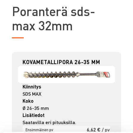
P
oranterä sds-
max 32mm
KOVAMETALLIPORA 26-35 MM
Kiinnitys
SDS MAX
Koko
Ø 26-35 mm
Lisätiedot
Saatavilla eri pituuksilla.
6,62 €
/ pv
Ensimmäinen pv