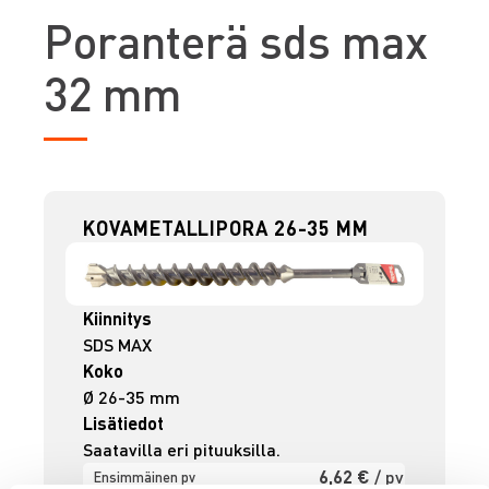
P
oranterä sds max
32 mm
KOVAMETALLIPORA 26-35 MM
Kiinnitys
SDS MAX
Koko
Ø 26-35 mm
Lisätiedot
Saatavilla eri pituuksilla.
6,62 €
/ pv
Ensimmäinen pv