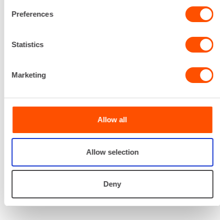
Renta palvelee
Preferences
Palvelemme koko
Statistics
prosessin ajan laitteiden
valinnasta projektin
Marketing
päättymiseen.
SOITA
Allow all
Allow selection
Deny