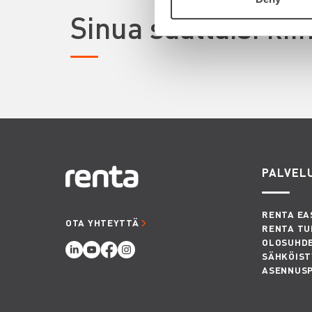
Sinua saattaisi ki
PALVEL
RENTA EA
OTA YHTEYTTÄ
RENTA TU
OLOSUHD
SÄHKÖIST
ASENNUS