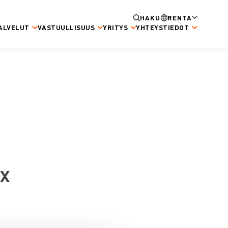
HAKU
RENTA
ALVELUT
VASTUULLISUUS
YRITYS
YHTEYSTIEDOT
x