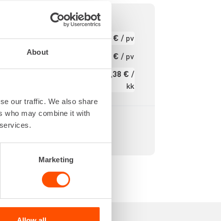
DS MAX
6,62 €
/ pv
Ensimmäinen pv
-35 mm
Seuraavat pv
About
5,29 €
/ pv
lla eri
?
uksilla.
79,38 €
/
Kuukausi
kk
Alv 0 %
se our traffic. We also share
ers who may combine it with
 services.
Marketing
Allow all