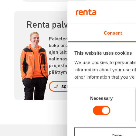
KO
Renta palvelee
Consent
Palvelemme
koko prosessin
ajan laitteiden
This website uses cookies
valinnasta
We use cookies to personalis
projektin
information about your use of
päättymiseen.
other information that you’ve
SOITA
Consent
Necessary
Selection
Deny