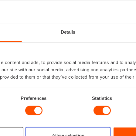
VAMETALLIPORA 26-35 MM
Kiinnitys
S
Koko
Ø 26
Details
Lisätiedot
Saatavi
pitu
e content and ads, to provide social media features and to analy
 our site with our social media, advertising and analytics partn
 provided to them or that they’ve collected from your use of their
VUOKRAA
Preferences
Statistics
Allow selection