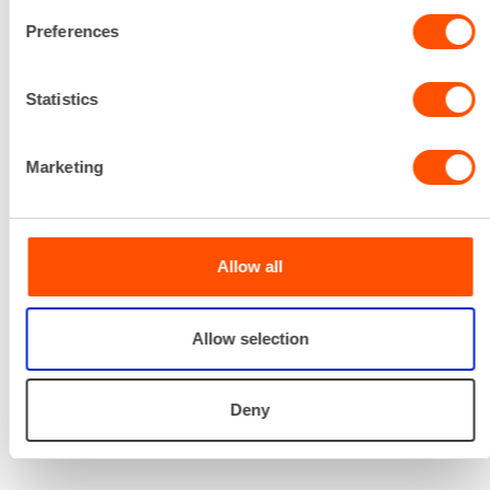
Renta palvelee
Preferences
Palvelemme koko
Statistics
prosessin ajan laitteiden
valinnasta projektin
Marketing
päättymiseen.
SOITA
Allow all
Allow selection
Deny