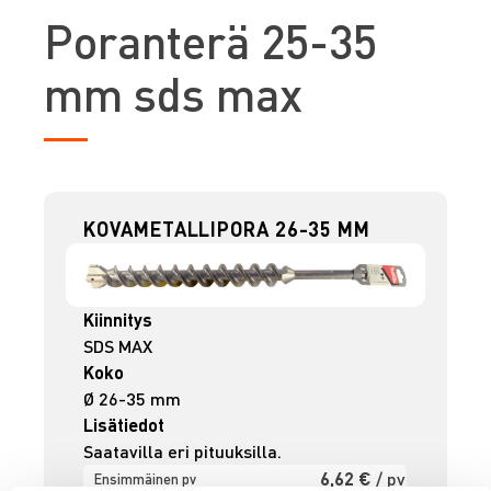
P
oranterä 25-35
mm sds max
KOVAMETALLIPORA 26-35 MM
Kiinnitys
SDS MAX
Koko
Ø 26-35 mm
Lisätiedot
Saatavilla eri pituuksilla.
6,62 €
/ pv
Ensimmäinen pv