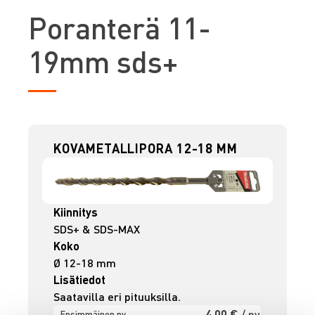
P
oranterä 11-
19mm sds+
KOVAMETALLIPORA 12-18 MM
Kiinnitys
SDS+ & SDS-MAX
Koko
Ø 12-18 mm
Lisätiedot
Saatavilla eri pituuksilla.
4,00 €
/ pv
Ensimmäinen pv