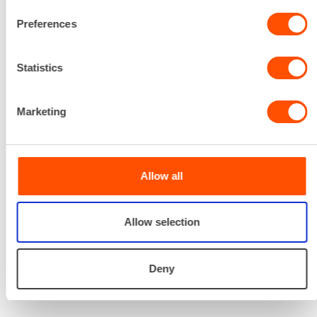
Renta palvelee
Preferences
Statistics
Palvelemme koko
prosessin ajan laitteiden
valinnasta projektin
Marketing
päättymiseen.
SOITA
Allow all
Allow selection
Deny