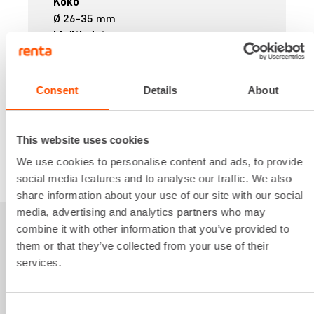
Koko
Ø 26-35 mm
Lisätiedot
Saatavilla eri pituuksilla.
6,62 €
/ pv
Ensimmäinen pv
5,29 €
/ pv
Seuraavat pv
Consent
Details
About
?
79,38 €
/ kk
Kuukausi
Alv 0 %
This website uses cookies
We use cookies to personalise content and ads, to provide
VUOKRAA
social media features and to analyse our traffic. We also
share information about your use of our site with our social
media, advertising and analytics partners who may
combine it with other information that you’ve provided to
Sinua saattaisi
them or that they’ve collected from your use of their
services.
kiinnostaa myös
Consent