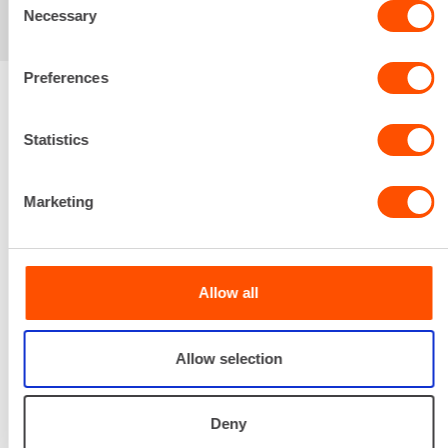
Necessary
Selection
Preferences
Renta palvelee
Statistics
Palvelemme koko
Marketing
prosessin ajan laitteiden
valinnasta projektin
päättymiseen.
Allow all
SOITA
Allow selection
Deny