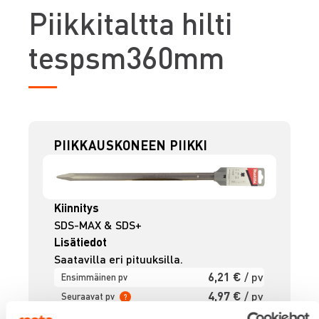
P
iikkitaltta hilti
tespsm360mm
PIIKKAUSKONEEN PIIKKI
Kiinnitys
SDS-MAX & SDS+
Lisätiedot
Saatavilla eri pituuksilla.
6,21 €
/ pv
Ensimmäinen pv
4,97 €
/ pv
Seuraavat pv
?
74,42 €
/ kk
Kuukausi