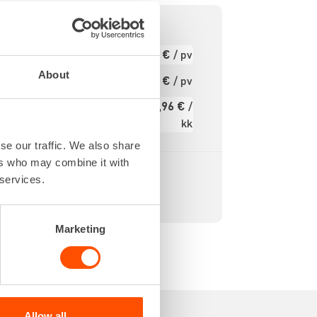
isää
7,58 €
/ pv
Ensimmäinen pv
Seuraavat pv
About
6,07 €
/ pv
?
90,96 €
/
Kuukausi
kk
Alv 0 %
se our traffic. We also share
ers who may combine it with
 services.
Marketing
Allow all