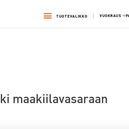
VUOKRAUS
P
TUOTEVALIKKO
kki maakiilavasaraan