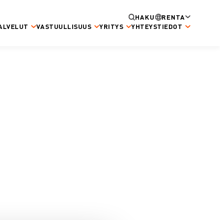
HAKU
RENTA
ALVELUT
VASTUULLISUUS
YRITYS
YHTEYSTIEDOT