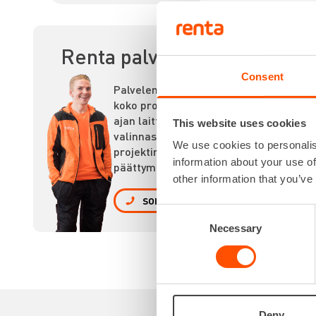
MAA
Renta palvelee
Consent
Palvelemme
koko prosessin
ajan laitteiden
This website uses cookies
valinnasta
We use cookies to personalis
projektin
information about your use of
päättymiseen.
other information that you’ve
SOITA
Consent
Necessary
Selection
Deny