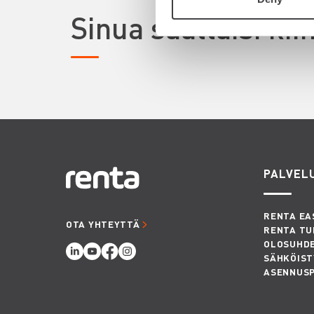
Sinua saattaisi ki
PALVEL
RENTA EA
OTA YHTEYTTÄ
RENTA TU
OLOSUHD
SÄHKÖIST
ASENNUS