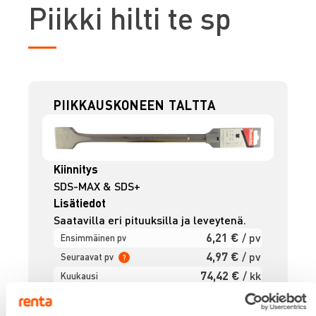
P
iikki hilti te sp
PIIKKAUSKONEEN TALTTA
Kiinnitys
SDS-MAX & SDS+
Lisätiedot
Saatavilla eri pituuksilla ja leveytenä.
6,21 €
/ pv
Ensimmäinen pv
4,97 €
/ pv
Seuraavat pv
?
74,42 €
/ kk
Kuukausi
Alv 0 %