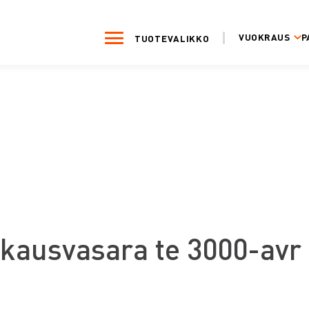
VUOKRAUS
P
TUOTEVALIKKO
kkausvasara te 3000-avr