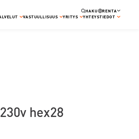
HAKU
RENTA
ALVELUT
VASTUULLISUUS
YRITYS
YHTEYSTIEDOT
 230v hex28