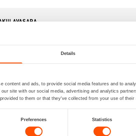
AKIILAVASARA
Iskuluku
0 - 
Iskuvoima
Johdon pituus
Kiinnitys
Kuusiokiinnit
Details
Ottoteho
Lataa lisää
e content and ads, to provide social media features and to analy
 our site with our social media, advertising and analytics partn
 provided to them or that they’ve collected from your use of their
Preferences
Statistics