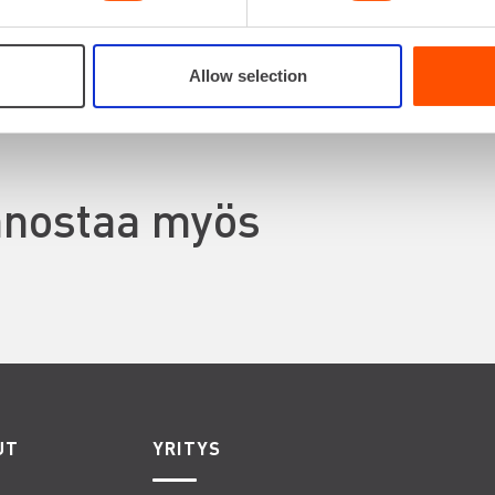
VUOKRAA
Allow selection
innostaa myös
UT
YRITYS