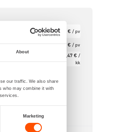
870 IPM
Ensimmäinen
57,89 €
/ pv
pv
72,8 J
5.0 m
Seuraavat pv
46,31 €
/ pv
?
ys 28,6
About
693,47 €
/
mm
Kuukausi
kk
2000 W
Alv 0 %
se our traffic. We also share
ers who may combine it with
 services.
Marketing