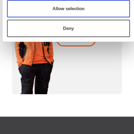
Palvelemme koko
Allow selection
prosessin ajan laitteiden
valinnasta projektin
päättymiseen.
Deny
SOITA