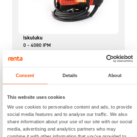
Iskuluku
0 - 4080 IPM
Iskuvoima
3.3 J
Kiinnitys
SDS PLUS
Consent
Details
About
Ottoteho
850 W
Paino
This website uses cookies
3.8 kg
We use cookies to personalise content and ads, to provide
24,81 €
/ pv
Ensimmäinen pv
social media features and to analyse our traffic. We also
19,85 €
/ pv
Seuraavat pv
?
share information about your use of our site with our social
295,47 €
/ kk
Kuukausi
media, advertising and analytics partners who may
combine it with other information that you’ve provided to
Alv 0 %