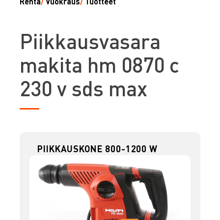
Renta
/
Vuokraus
/
Tuotteet
P
iikkausvasara
makita hm 0870 c
230 v sds max
PIIKKAUSKONE 800-1200 W