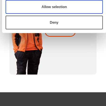
Palvelemme koko
Allow selection
prosessin ajan laitteiden
valinnasta projektin
päättymiseen.
Deny
SOITA