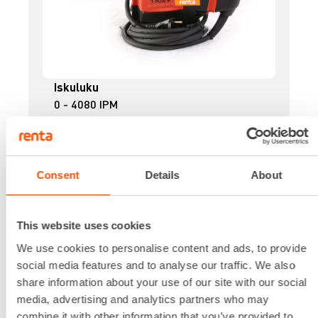
Iskuluku
0 - 4080 IPM
Iskuvoima
3.3 J
Kiinnitys
SDS PLUS
Consent
Details
About
Ottoteho
850 W
Paino
This website uses cookies
3.8 kg
We use cookies to personalise content and ads, to provide
24,81 €
/ pv
Ensimmäinen pv
social media features and to analyse our traffic. We also
19,85 €
/ pv
Seuraavat pv
?
share information about your use of our site with our social
295,47 €
/ kk
Kuukausi
media, advertising and analytics partners who may
combine it with other information that you’ve provided to
Alv 0 %