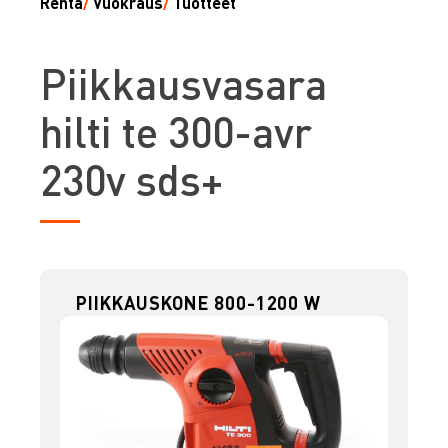
Renta
/
Vuokraus
/
Tuotteet
P
iikkausvasara
hilti te 300-avr
230v sds+
PIIKKAUSKONE 800-1200 W