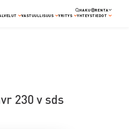
HAKU
RENTA
ALVELUT
VASTUULLISUUS
YRITYS
YHTEYSTIEDOT
avr 230 v sds