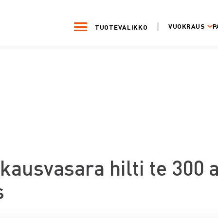
VUOKRAUS
P
TUOTEVALIKKO
kkausvasara hilti te 300 
s