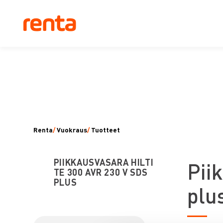
Renta
/
Vuokraus
/
Tuotteet
PIIKKAUSVASARA HILTI
P
ii
TE 300 AVR 230 V SDS
PLUS
plu