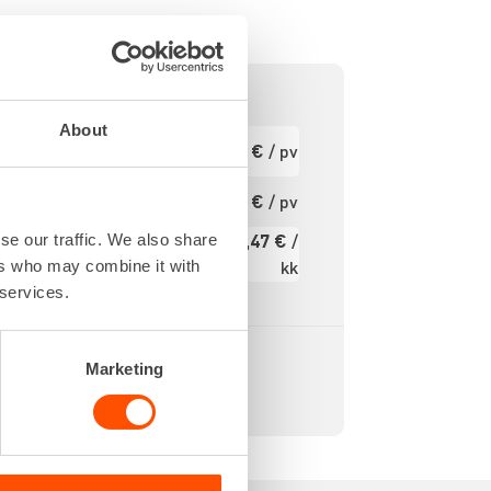
About
080 IPM
Ensimmäinen
24,81 €
/ pv
pv
3.3 J
S PLUS
Seuraavat pv
19,85 €
/ pv
?
850 W
295,47 €
/
se our traffic. We also share
3.8 kg
Kuukausi
kk
ers who may combine it with
 services.
Alv 0 %
Marketing