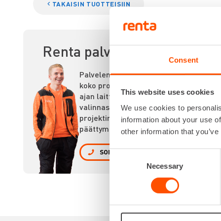
TAKAISIN TUOTTEISIIN
Renta palvelee
PI
Consent
Palvelemme
koko prosessin
This website uses cookies
ajan laitteiden
valinnasta
We use cookies to personalis
projektin
information about your use of
päättymiseen.
other information that you’ve
SOITA
Consent
Necessary
Selection