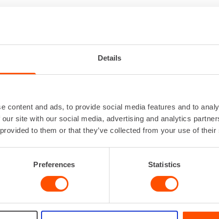
IKKAUSKONE 800-1200 W
Details
Iskuluku
0 - 4
Iskuvoima
Kiinnitys
SD
Ottoteho
e content and ads, to provide social media features and to analy
Paino
 our site with our social media, advertising and analytics partn
 provided to them or that they’ve collected from your use of their
Preferences
Statistics
VUOKRAA