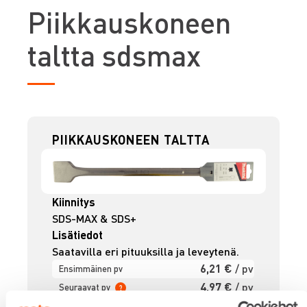
P
iikkauskoneen
taltta sdsmax
PIIKKAUSKONEEN TALTTA
Kiinnitys
SDS-MAX & SDS+
Lisätiedot
Saatavilla eri pituuksilla ja leveytenä.
6,21 €
/ pv
Ensimmäinen pv
4,97 €
/ pv
Seuraavat pv
?
74,42 €
/ kk
Kuukausi