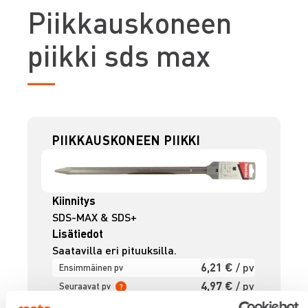
P
iikkauskoneen
piikki sds max
PIIKKAUSKONEEN PIIKKI
Kiinnitys
SDS-MAX & SDS+
Lisätiedot
Saatavilla eri pituuksilla.
6,21 €
/ pv
Ensimmäinen pv
4,97 €
/ pv
Seuraavat pv
?
74,42 €
/ kk
Kuukausi