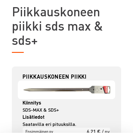
P
iikkauskoneen
piikki sds max &
sds+
PIIKKAUSKONEEN PIIKKI
Kiinnitys
SDS-MAX & SDS+
Lisätiedot
Saatavilla eri pituuksilla.
6,21 €
/ pv
Ensimmäinen pv