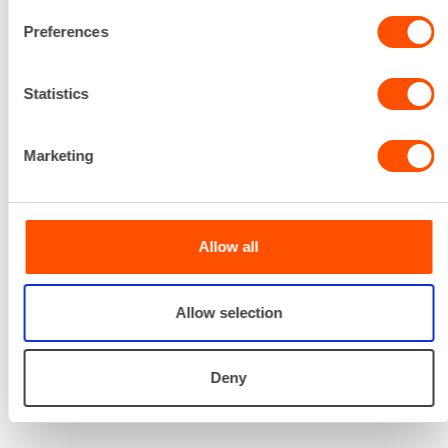
Renta palvelee
Preferences
Statistics
Palvelemme koko
prosessin ajan laitteiden
valinnasta projektin
Marketing
päättymiseen.
SOITA
Allow all
Allow selection
Deny