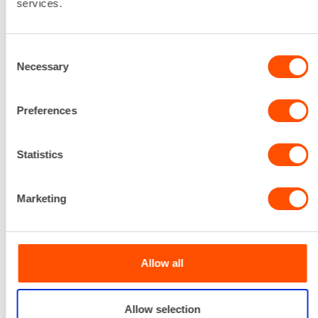
services.
Consent
Necessary
Selection
Preferences
Statistics
Marketing
Allow all
6,21 €
/ pv
Ensimmäinen pv
4,97 €
/ pv
Seuraavat pv
?
74,42 €
/ kk
Kuukausi
Allow selection