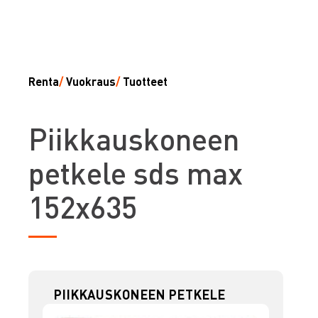
Renta
/
Vuokraus
/
Tuotteet
P
iikkauskoneen
petkele sds max
152x635
PIIKKAUSKONEEN PETKELE