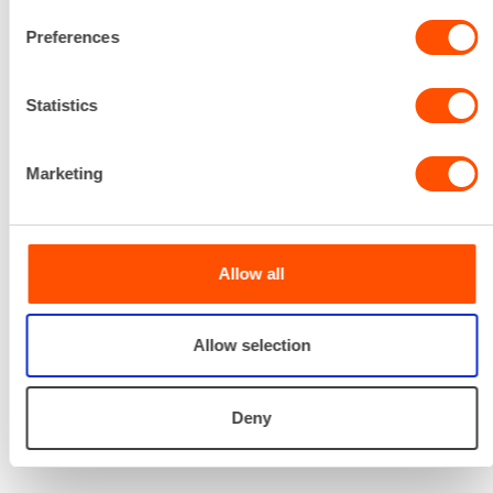
Renta palvelee
Preferences
Statistics
Palvelemme koko
prosessin ajan laitteiden
valinnasta projektin
Marketing
päättymiseen.
SOITA
Allow all
Allow selection
Deny