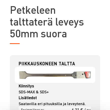
P
etkeleen
talttaterä leveys
50mm suora
PIIKKAUSKONEEN TALTTA
Kiinnitys
SDS-MAX & SDS+
Lisätiedot
Saatavilla eri pituuksilla ja leveytenä.
6,21 €
/ pv
Ensimmäinen pv