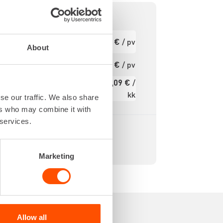
- 50 °C
Ensimmäinen
20,67 €
/ pv
pv
About
- 100 m
Seuraavat pv
16,54 €
/ pv
?
±1 mm
259,09 €
/
Kuukausi
kk
se our traffic. We also share
Alv 0 %
ers who may combine it with
 services.
Marketing
Allow all