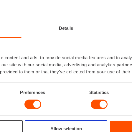
ÄISYYSMITTARI
Käyttölämpötila-
-10 
alue
Details
Mittausväli
0 m 
Tarkkuus
e content and ads, to provide social media features and to analy
 our site with our social media, advertising and analytics partn
 provided to them or that they’ve collected from your use of their
VUOKRAA
Preferences
Statistics
Allow selection