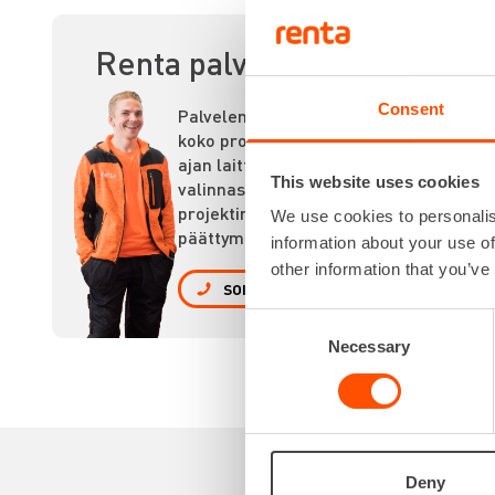
ET
Renta palvelee
Consent
Palvelemme
koko prosessin
ajan laitteiden
This website uses cookies
valinnasta
projektin
We use cookies to personalis
päättymiseen.
information about your use of
other information that you’ve
SOITA
Consent
Necessary
Selection
Deny