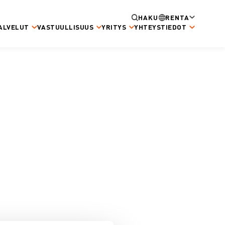
HAKU
RENTA
ALVELUT
VASTUULLISUUS
YRITYS
YHTEYSTIEDOT