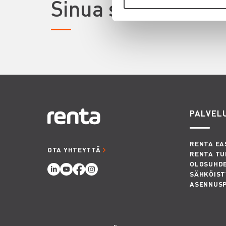
Sinua saattaisi ki
PALVEL
RENTA EA
OTA YHTEYTTÄ
RENTA TU
OLOSUHD
SÄHKÖIST
ASENNUS