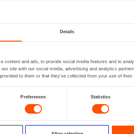
TTIKÄRRY
Korkeus
Leveys
Details
Lisätiedot
Saa
nostoko
Max. Kuorma
Paino
e content and ads, to provide social media features and to analy
 our site with our social media, advertising and analytics partn
Lataa lisää
 provided to them or that they’ve collected from your use of their
VUOKRAA
Preferences
Statistics
Allow selection