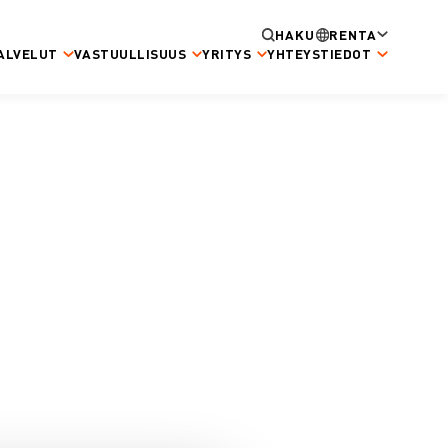
HAKU
RENTA
ALVELUT
VASTUULLISUUS
YRITYS
YHTEYSTIEDOT