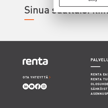
Sinua saattaisi ki
PALVEL
RENTA EA
OTA YHTEYTTÄ
RENTA TU
OLOSUHD
SÄHKÖIST
ASENNUS