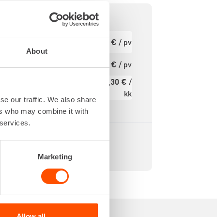
0,70 m
Ensimmäinen
9,65 €
/ pv
pv
0,70 m
About
tavilla
Seuraavat pv
7,72 €
/ pv
?
rvilla.
132,30 €
/
300 kg
Kuukausi
kk
24 kg
se our traffic. We also share
Alv 0 %
ers who may combine it with
 services.
Marketing
Allow all