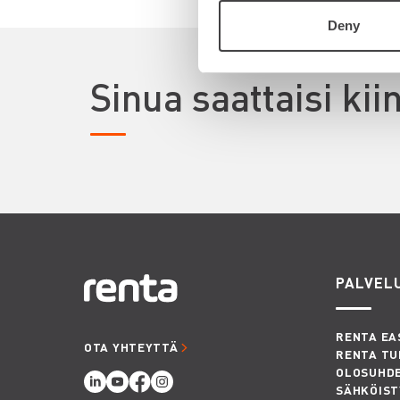
Deny
Sinua saattaisi ki
PALVEL
RENTA EA
OTA YHTEYTTÄ
RENTA TU
OLOSUHD
SÄHKÖIST