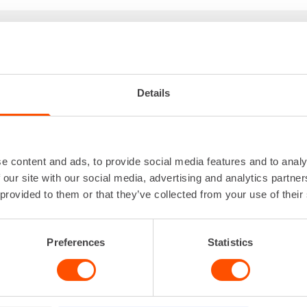
KUMUTTERINVÄÄNNIN
Iskuluku
0 - 1
Jännite
Kierrosluku
0 - 18
Details
Paino akulla
Vääntövoima
1
Lataa lisää
e content and ads, to provide social media features and to analy
 our site with our social media, advertising and analytics partn
 provided to them or that they’ve collected from your use of their
Preferences
Statistics
VUOKRAA