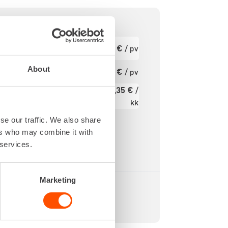
800 IPM
Ensimmäinen
16,54 €
/ pv
pv
18 V
00 RPM
Seuraavat pv
About
13,23 €
/ pv
?
3,6 kg
197,35 €
/
000 Nm
Kuukausi
kk
Alv 0 %
se our traffic. We also share
ers who may combine it with
 services.
Marketing