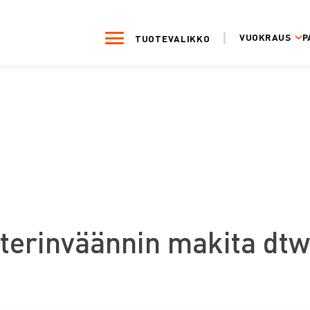
VUOKRAUS
P
TUOTEVALIKKO
tterinväännin makita dtw