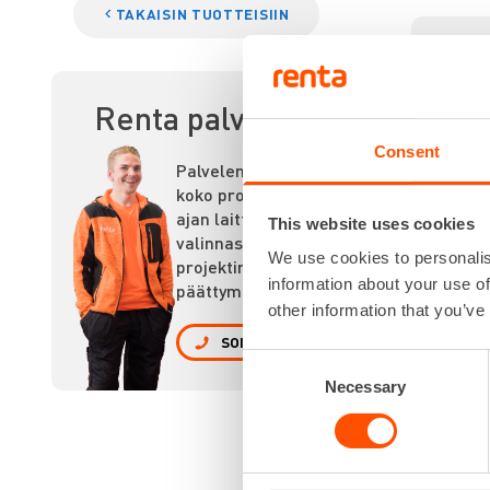
TAKAISIN TUOTTEISIIN
AK
Renta palvelee
Consent
Palvelemme
koko prosessin
ajan laitteiden
This website uses cookies
valinnasta
We use cookies to personalis
projektin
information about your use of
päättymiseen.
other information that you’ve
SOITA
Consent
Necessary
Selection