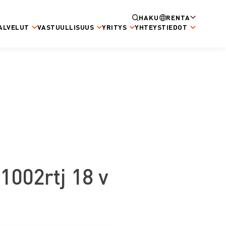
HAKU
RENTA
ALVELUT
VASTUULLISUUS
YRITYS
YHTEYSTIEDOT
1002rtj 18 v