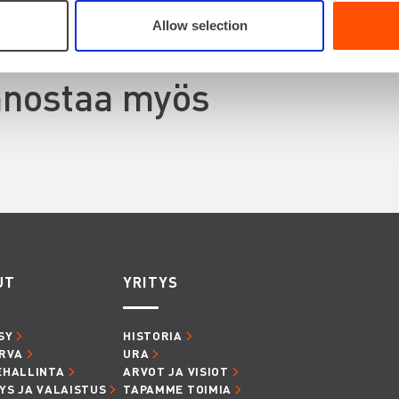
Allow selection
innostaa myös
UT
YRITYS
SY
HISTORIA
RVA
URA
EHALLINTA
ARVOT JA VISIOT
YS JA VALAISTUS
TAPAMME TOIMIA