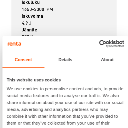
Iskuluku
1650-3300 IPM
Iskuvoima
4,9 J
Jännite
230 V
Kapasiteetti betoni
32 mm
Kapasiteetti puu
Consent
Details
About
32 mm
Lataa lisää
20,67 €
/ pv
Ensimmäinen pv
This website uses cookies
16,54 €
/ pv
Seuraavat pv
?
We use cookies to personalise content and ads, to provide
263,50 €
/ kk
Kuukausi
social media features and to analyse our traffic. We also
Alv 0 %
share information about your use of our site with our social
media, advertising and analytics partners who may
combine it with other information that you’ve provided to
VUOKRAA
them or that they’ve collected from your use of their