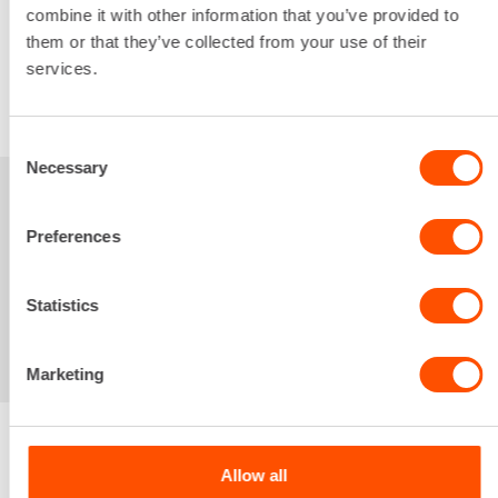
361,62 €
/ kk
Kuukausi
combine it with other information that you’ve provided to
Alv 0 %
them or that they’ve collected from your use of their
services.
VUOKRAA
Consent
Necessary
Selection
Sinua saattaisi
Preferences
kiinnostaa myös
Statistics
Marketing
Allow all