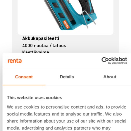
Akkukapasiteetti
4000 naulaa / lataus
Käyttövoima
Akku + kaasu
Lippaan kapasiteetti
44
Consent
Details
About
Naulan halkaisija
2,9 - 3,3 mm
Naulan pituus
This website uses cookies
50 - 90 mm
We use cookies to personalise content and ads, to provide
Lataa lisää
social media features and to analyse our traffic. We also
30,32 €
/ pv
Ensimmäinen pv
share information about your use of our site with our social
24,26 €
/ pv
Seuraavat pv
?
media, advertising and analytics partners who may