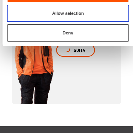
Renta palvelee
Allow selection
Palvelemme koko
prosessin ajan laitteiden
valinnasta projektin
Deny
päättymiseen.
SOITA