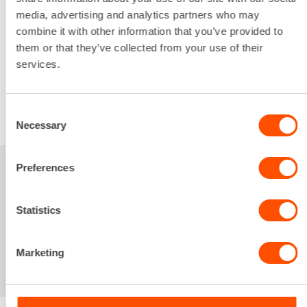
16,54 €
/ pv
media, advertising and analytics partners who may
Ensimmäinen pv
combine it with other information that you’ve provided to
13,23 €
/ pv
Seuraavat pv
?
them or that they’ve collected from your use of their
198,45 €
/ kk
Kuukausi
services.
Alv 0 %
VUOKRAA
Consent
Necessary
Selection
Preferences
Sinua saattaisi
kiinnostaa myös
Statistics
Marketing