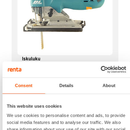
Iskuluku
800-3500 min-1
Iskun pituus
26 mm
Consent
Details
About
Kapasiteetti alumiini
20 mm
Kapasiteetti puu
This website uses cookies
135 mm
Kapasiteetti teräs
We use cookies to personalise content and ads, to provide
10 mm
social media features and to analyse our traffic. We also
Lataa lisää
share information about your use of our site with our social