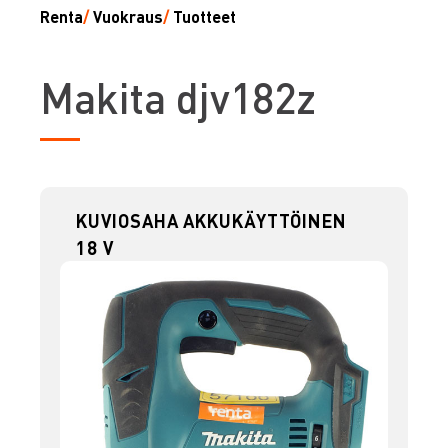
Renta
/
Vuokraus
/
Tuotteet
M
akita djv182z
KUVIOSAHA AKKUKÄYTTÖINEN
18 V