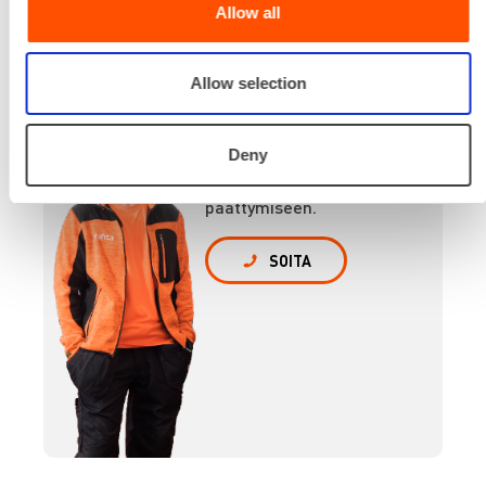
Allow all
Renta palvelee
Allow selection
Palvelemme koko
Deny
prosessin ajan laitteiden
valinnasta projektin
päättymiseen.
SOITA