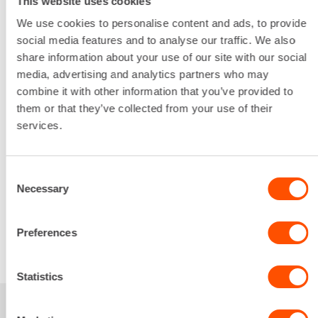
This website uses cookies
Karan kierre
We use cookies to personalise content and ads, to provide
M14
social media features and to analyse our traffic. We also
Kierrosluku
share information about your use of our site with our social
8500 rpm
media, advertising and analytics partners who may
Laikan halkaisija
combine it with other information that you’ve provided to
125 mm
them or that they’ve collected from your use of their
Paino
services.
2.5 kg
16,54 €
/ pv
Ensimmäinen pv
13,23 €
/ pv
Seuraavat pv
?
Consent
198,45 €
/ kk
Kuukausi
Necessary
Selection
Alv 0 %
Preferences
VUOKRAA
Statistics