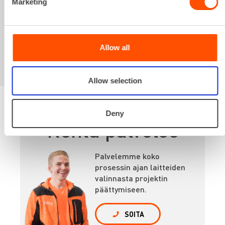
Sinua saattaisi
Marketing
kiinnostaa myös
Allow all
Allow selection
Deny
Renta palvelee
Palvelemme koko
prosessin ajan laitteiden
valinnasta projektin
päättymiseen.
SOITA