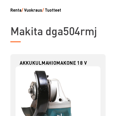
Renta
/
Vuokraus
/
Tuotteet
M
akita dga504rmj
AKKUKULMAHIOMAKONE 18 V