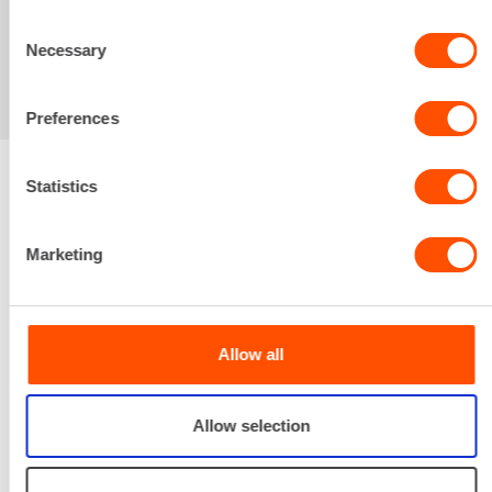
kiinnostaa myös
Consent
Necessary
Selection
Preferences
Statistics
Renta palvelee
Marketing
Palvelemme koko
prosessin ajan laitteiden
valinnasta projektin
Allow all
päättymiseen.
SOITA
Allow selection