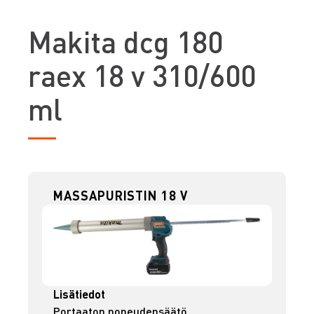
M
akita dcg 180
raex 18 v 310/600
ml
MASSAPURISTIN 18 V
Lisätiedot
Portaaton nopeudensäätö.