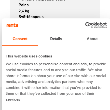
Paino
2,4 kg
Syöttönopeus
0-28 mm/s
Virtalähde
Akku 18V
Consent
Details
About
17,37 €
/ pv
Ensimmäinen pv
13,89 €
/ pv
Seuraavat pv
?
208,37 €
/ kk
Kuukausi
This website uses cookies
Alv 0 %
We use cookies to personalise content and ads, to provide
social media features and to analyse our traffic. We also
VUOKRAA
share information about your use of our site with our social
media, advertising and analytics partners who may
combine it with other information that you’ve provided to
them or that they’ve collected from your use of their
Sinua saattaisi
services.