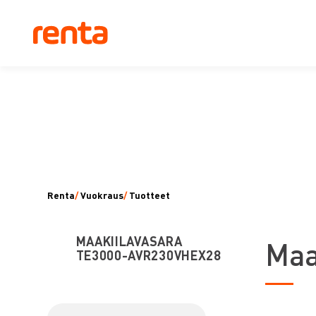
Renta
/
Vuokraus
/
Tuotteet
MAAKIILAVASARA
M
a
TE3000-AVR230VHEX28