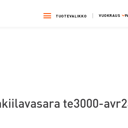
VUOKRAUS
P
TUOTEVALIKKO
akiilavasara te3000-avr