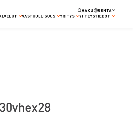
HAKU
RENTA
ALVELUT
VASTUULLISUUS
YRITYS
YHTEYSTIEDOT
230vhex28