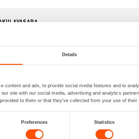
AKIILAVASARA
Iskuluku
0 - 
Iskuvoima
Johdon pituus
Kiinnitys
Kuusiokiinnit
Details
Ottoteho
Lataa lisää
e content and ads, to provide social media features and to analy
 our site with our social media, advertising and analytics partn
 provided to them or that they’ve collected from your use of their
Preferences
Statistics