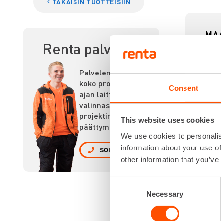
TAKAISIN TUOTTEISIIN
MA
Renta palvelee
Palvelemme
koko prosessin
Consent
ajan laitteiden
valinnasta
projektin
This website uses cookies
päättymiseen.
We use cookies to personalis
information about your use of
SOITA
other information that you’ve
Consent
Necessary
Selection