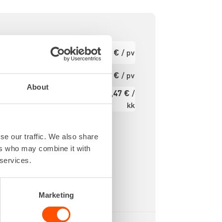
870 IPM
Ensimmäinen
57,89 €
/ pv
pv
72,8 J
5.0 m
Seuraavat pv
46,31 €
/ pv
?
ys 28,6
About
693,47 €
/
mm
Kuukausi
kk
2000 W
Alv 0 %
se our traffic. We also share
ers who may combine it with
 services.
Marketing