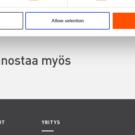
VUOKRAA
Allow selection
innostaa myös
UT
YRITYS