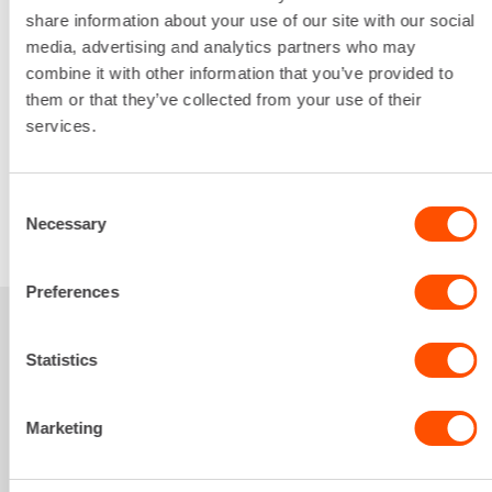
160 mm
share information about your use of our site with our social
Lataa lisää
media, advertising and analytics partners who may
combine it with other information that you’ve provided to
135,06 €
/ pv
Ensimmäinen pv
them or that they’ve collected from your use of their
108,05 €
/ pv
Seuraavat pv
?
services.
1.641,62 €
/ kk
Kuukausi
Alv 0 %
Consent
Necessary
VUOKRAA
Selection
Preferences
Sinua saattaisi
Statistics
kiinnostaa myös
Marketing