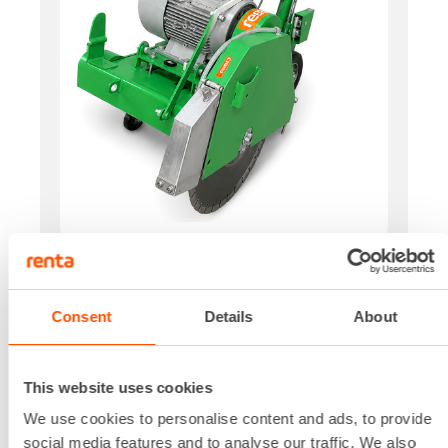
Käyttövoima
Sähkö
Jännite
Consent
Details
About
400 V
Teho
4 kW
This website uses cookies
Laikan koko
400 mm
We use cookies to personalise content and ads, to provide
Leikkuusyvyys
social media features and to analyse our traffic. We also