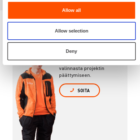
Allow all
Allow selection
Renta palvelee
Deny
Palvelemme koko
prosessin ajan laitteiden
valinnasta projektin
päättymiseen.
SOITA