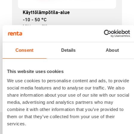
Käyttölämpötila-alue
-10 - 50 °C
Mittausväli
0 m - 100 m
Tarkkuus
±1 mm
Consent
Details
About
20,67 €
/ pv
Ensimmäinen pv
16,54 €
/ pv
Seuraavat pv
?
259,09 €
/ kk
This website uses cookies
Kuukausi
Alv 0 %
We use cookies to personalise content and ads, to provide
social media features and to analyse our traffic. We also
share information about your use of our site with our social
VUOKRAA
media, advertising and analytics partners who may
combine it with other information that you’ve provided to
them or that they’ve collected from your use of their
services.
Sinua saattaisi