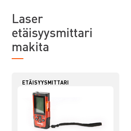
L
aser
etäisyysmittari
makita
ETÄISYYSMITTARI