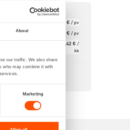
& SDS+
6,21 €
/ pv
Ensimmäinen pv
lla eri
Seuraavat pv
About
4,97 €
/ pv
silla ja
?
eytenä.
74,42 €
/
Kuukausi
kk
Alv 0 %
se our traffic. We also share
ers who may combine it with
 services.
Marketing
Allow all