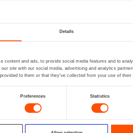
IKKAUSKONEEN TALTTA
Kiinnitys
SDS-MAX 
Lisätiedot
Saatavi
Details
pituuk
lev
e content and ads, to provide social media features and to analy
 our site with our social media, advertising and analytics partn
 provided to them or that they’ve collected from your use of their
VUOKRAA
Preferences
Statistics
Allow selection