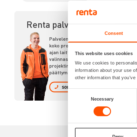
PI
Renta palvelee
Consent
Palvelemme
koko prosessin
ajan laitteiden
This website uses cookies
valinnasta
We use cookies to personalis
projektin
information about your use of
päättymiseen.
other information that you’ve
SOITA
Consent
Necessary
Selection
Deny