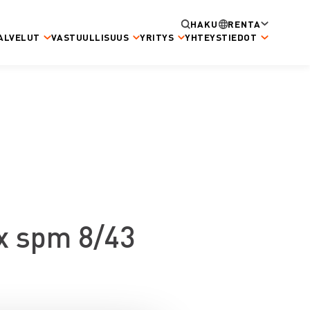
HAKU
RENTA
ALVELUT
VASTUULLISUUS
YRITYS
YHTEYSTIEDOT
px spm 8/43