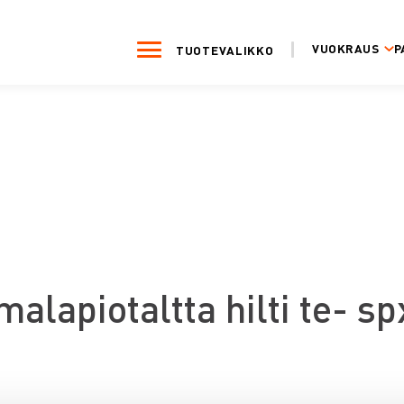
VUOKRAUS
P
TUOTEVALIKKO
malapiotaltta hilti te- s