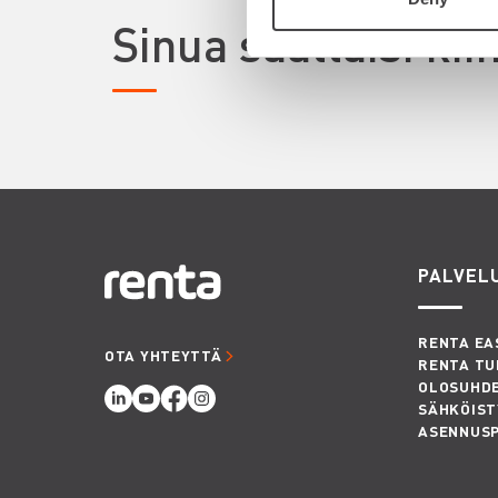
Sinua saattaisi ki
PALVEL
RENTA EA
OTA YHTEYTTÄ
RENTA TU
OLOSUHD
SÄHKÖIST
ASENNUS