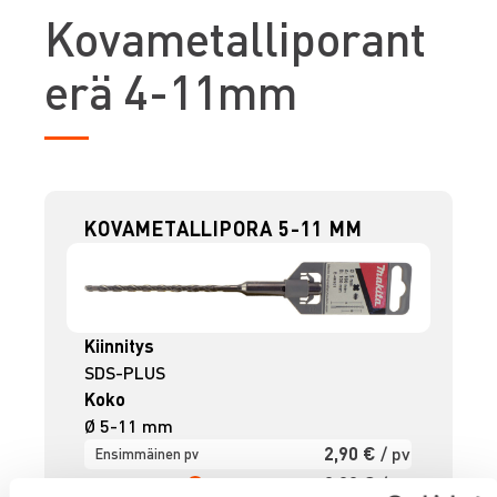
K
ovametalliporant
erä 4-11mm
KOVAMETALLIPORA 5-11 MM
Kiinnitys
SDS-PLUS
Koko
Ø 5-11 mm
2,90 €
/ pv
Ensimmäinen pv
2,32 €
/ pv
Seuraavat pv
?