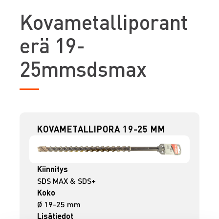
K
ovametalliporant
erä 19-
25mmsdsmax
KOVAMETALLIPORA 19-25 MM
Kiinnitys
SDS MAX & SDS+
Koko
Ø 19-25 mm
Lisätiedot