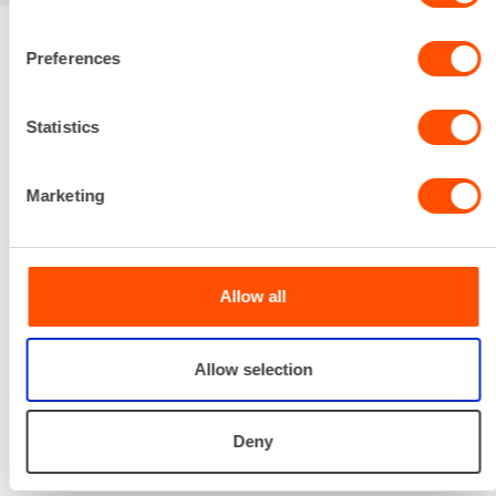
Preferences
Renta palvelee
Statistics
Palvelemme koko
prosessin ajan laitteiden
Marketing
valinnasta projektin
päättymiseen.
SOITA
Allow all
Allow selection
Deny