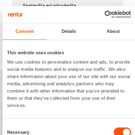
Saatavilla eri pituuksilla.
4,97 €
/ pv
Ensimmäinen pv
3,97 €
/ pv
Seuraavat pv
?
59,54 €
/ kk
Kuukausi
Consent
Details
About
Alv 0 %
This website uses cookies
VUOKRAA
We use cookies to personalise content and ads, to provide
social media features and to analyse our traffic. We also
share information about your use of our site with our social
media, advertising and analytics partners who may
Sinua saattaisi
combine it with other information that you’ve provided to
them or that they’ve collected from your use of their
kiinnostaa myös
services.
Consent
Necessary
Selection