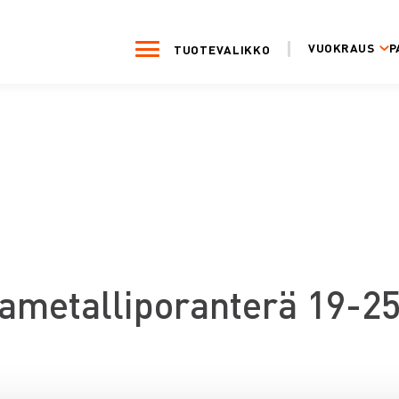
VUOKRAUS
P
TUOTEVALIKKO
ametalliporanterä 19-