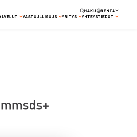
HAKU
RENTA
ALVELUT
VASTUULLISUUS
YRITYS
YHTEYSTIEDOT
25mmsds+