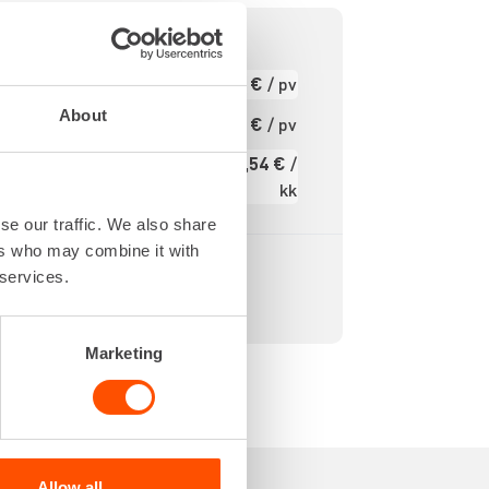
& SDS+
4,97 €
/ pv
Ensimmäinen pv
-25 mm
Seuraavat pv
About
3,97 €
/ pv
lla eri
?
uksilla.
59,54 €
/
Kuukausi
kk
Alv 0 %
se our traffic. We also share
ers who may combine it with
 services.
Marketing
Allow all