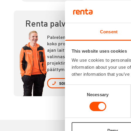
KO
Renta palvelee
Consent
Palvelemme
koko prosessin
ajan laitteiden
This website uses cookies
valinnasta
We use cookies to personalis
projektin
information about your use of
päättymiseen.
other information that you’ve
SOITA
Consent
Necessary
Selection
Deny