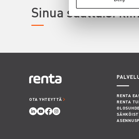
Sinua saattaisi ki
PALVEL
RENTA EA
OTA YHTEYTTÄ
RENTA TU
OLOSUHD
SÄHKÖIST
ASENNUS