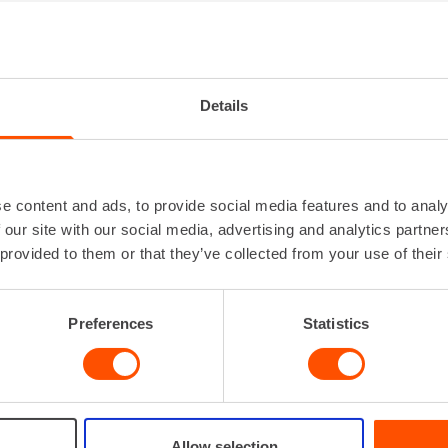
VAMETALLIPORA 19-25 MM
Kiinnitys
SDS MAX 
Koko
Ø 19
Details
Lisätiedot
Saatavi
pitu
e content and ads, to provide social media features and to analy
 our site with our social media, advertising and analytics partn
 provided to them or that they’ve collected from your use of their
VUOKRAA
Preferences
Statistics
Allow selection