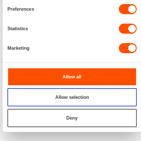
Renta palvelee
Preferences
Palvelemme koko
Statistics
prosessin ajan laitteiden
valinnasta projektin
Marketing
päättymiseen.
SOITA
Allow all
Allow selection
Deny