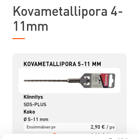
K
ovametallipora 4-
11mm
KOVAMETALLIPORA 5-11 MM
Kiinnitys
SDS-PLUS
Koko
Ø 5-11 mm
2,90 €
/ pv
Ensimmäinen pv
2,32 €
/ pv
Seuraavat pv
?