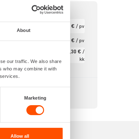
0,70 m
Ensimmäinen
9,65 €
/ pv
pv
0,70 m
About
tavilla
Seuraavat pv
7,72 €
/ pv
?
rvilla.
132,30 €
/
300 kg
Kuukausi
kk
24 kg
se our traffic. We also share
Alv 0 %
ers who may combine it with
 services.
Marketing
Allow all