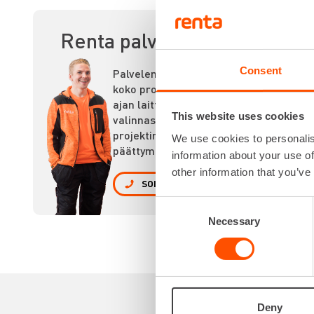
KO
Renta palvelee
Consent
Palvelemme
koko prosessin
ajan laitteiden
This website uses cookies
valinnasta
projektin
We use cookies to personalis
päättymiseen.
information about your use of
other information that you’ve
SOITA
Consent
Necessary
Selection
Deny