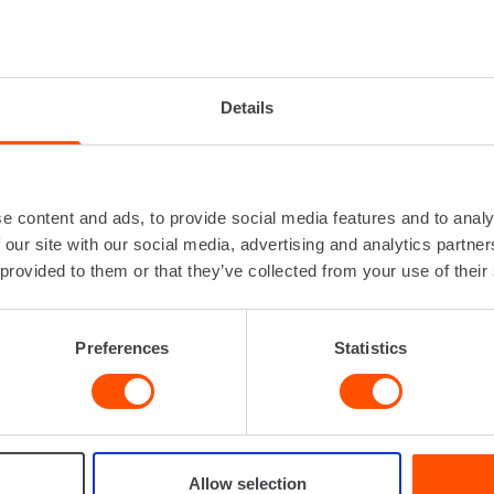
TTIKÄRRY
Korkeus
Leveys
Details
Lisätiedot
Saa
nostoko
Max. Kuorma
Paino
e content and ads, to provide social media features and to analy
 our site with our social media, advertising and analytics partn
Lataa lisää
 provided to them or that they’ve collected from your use of their
VUOKRAA
Preferences
Statistics
Allow selection