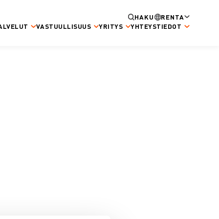
HAKU
RENTA
ALVELUT
VASTUULLISUUS
YRITYS
YHTEYSTIEDOT