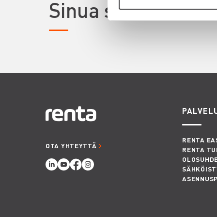
Sinua saattaisi ki
PALVEL
RENTA EA
OTA YHTEYTTÄ
RENTA TU
OLOSUHD
SÄHKÖIST
ASENNUS