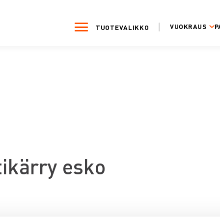
VUOKRAUS
P
TUOTEVALIKKO
tikärry esko