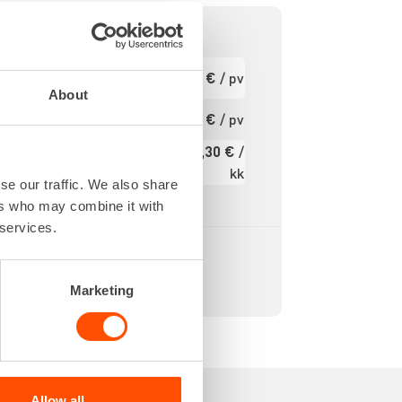
0,70 m
Ensimmäinen
9,65 €
/ pv
pv
0,70 m
About
tavilla
Seuraavat pv
7,72 €
/ pv
?
rvilla.
132,30 €
/
300 kg
Kuukausi
kk
24 kg
se our traffic. We also share
Alv 0 %
ers who may combine it with
 services.
Marketing
Allow all