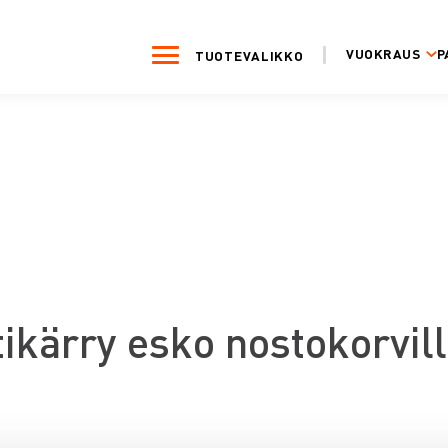
VUOKRAUS
P
TUOTEVALIKKO
tikärry esko nostokorvil