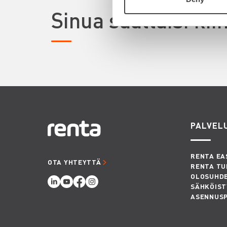
Sinua saattaisi ki
PALVEL
RENTA EA
OTA YHTEYTTÄ
RENTA TU
OLOSUHD
SÄHKÖIST
ASENNUS