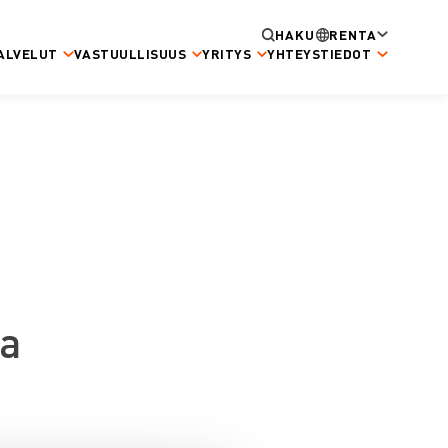
HAKU
RENTA
ALVELUT
VASTUULLISUUS
YRITYS
YHTEYSTIEDOT
la