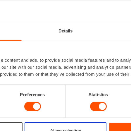
TTIKÄRRY
Korkeus
Leveys
Details
Lisätiedot
Saa
nostoko
Max. Kuorma
Paino
e content and ads, to provide social media features and to analy
 our site with our social media, advertising and analytics partn
Lataa lisää
 provided to them or that they’ve collected from your use of their
VUOKRAA
Preferences
Statistics
Allow selection