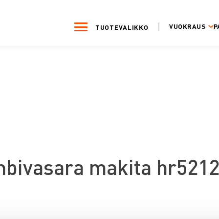
VUOKRAUS
P
TUOTEVALIKKO
bivasara makita hr521