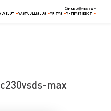
HAKU
RENTA
ALVELUT
VASTUULLISUUS
YRITYS
YHTEYSTIEDOT
2c230vsds-max