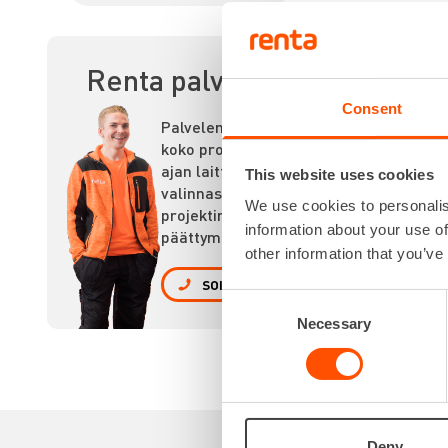
POR
Renta palvelee
Consent
Palvelemme
koko prosessin
ajan laitteiden
This website uses cookies
valinnasta
We use cookies to personalis
projektin
information about your use of
päättymiseen.
other information that you’ve
SOITA
Consent
Necessary
Selection
Deny