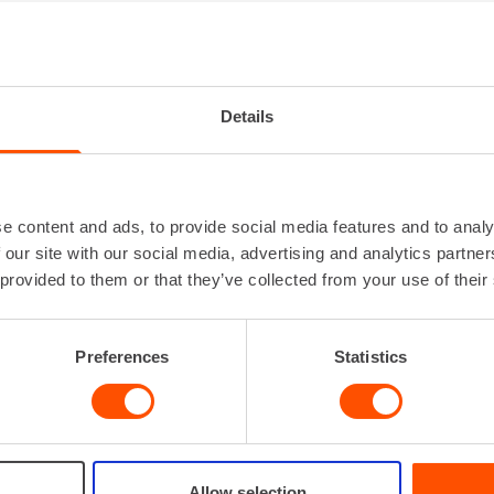
AVASARA YLI 1000 W
Iskuluku
0 - 2
Iskuvoima
Details
Jännite
Kapasiteetti betoni
Kierrosluku
0 - 
e content and ads, to provide social media features and to analy
Lataa lisää
 our site with our social media, advertising and analytics partn
 provided to them or that they’ve collected from your use of their
VUOKRAA
Preferences
Statistics
Allow selection