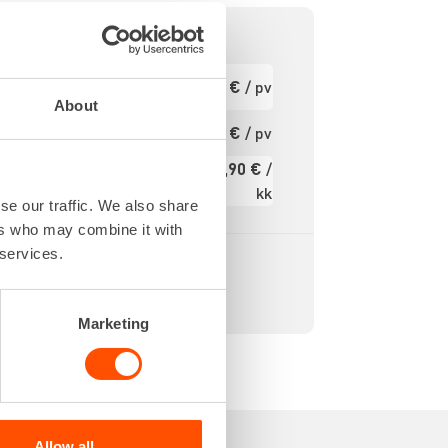
760 IPM
Ensimmäinen
34,45 €
/ pv
pv
11,5 J
About
230 V
Seuraavat pv
27,56 €
/ pv
?
45 mm
439,90 €
/
360 RPM
Kuukausi
kk
se our traffic. We also share
Alv 0 %
ers who may combine it with
 services.
Marketing
Allow all