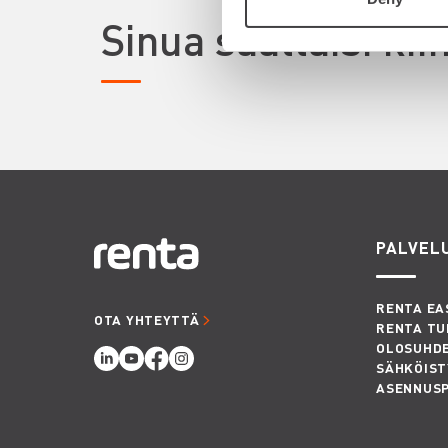
Sinua saattaisi ki
PALVEL
RENTA EA
OTA YHTEYTTÄ
RENTA TU
OLOSUHD
SÄHKÖIST
ASENNUS