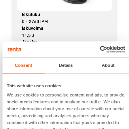
Iskuluku
0 - 2760 IPM
Iskuvoima
11,5 J
Jännite
230 V
Kapasiteetti betoni
45 mm
Consent
Details
About
Kierrosluku
0 - 360 RPM
Lataa lisää
This website uses cookies
34,45 €
/ pv
Ensimmäinen pv
We use cookies to personalise content and ads, to provide
27,56 €
/ pv
Seuraavat pv
?
social media features and to analyse our traffic. We also
439,90 €
/ kk
Kuukausi
share information about your use of our site with our social
Alv 0 %
media, advertising and analytics partners who may
combine it with other information that you’ve provided to